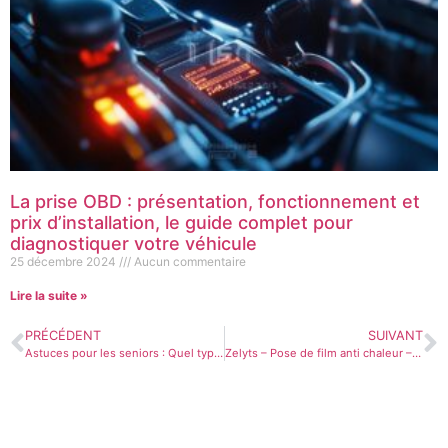
La prise OBD : présentation, fonctionnement et
prix d’installation, le guide complet pour
diagnostiquer votre véhicule
25 décembre 2024
Aucun commentaire
Lire la suite »
PRÉCÉDENT
SUIVANT
Astuces pour les seniors : Quel type d’assurance automobile choisir pour faire des économies ?
Zelyts – Pose de film anti chaleur – Montpellier 34