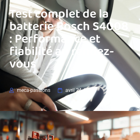
Test complet de la
batterie Bosch S4008
: Performance et
fiabilité au rendez-
vous
meca-passions
avril 24, 2025