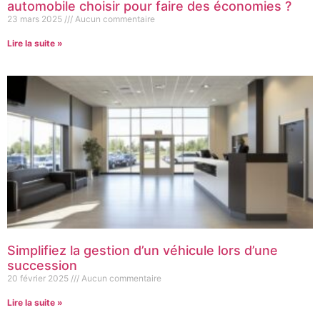
automobile choisir pour faire des économies ?
23 mars 2025
Aucun commentaire
Lire la suite »
Simplifiez la gestion d’un véhicule lors d’une
succession
20 février 2025
Aucun commentaire
Lire la suite »